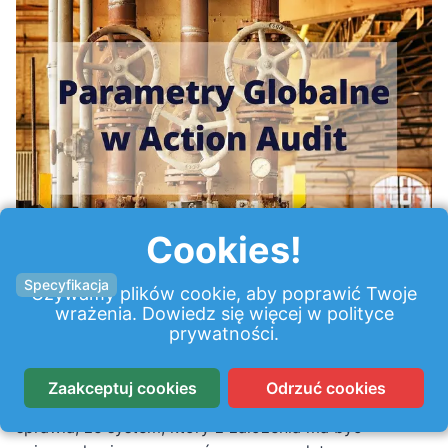
Cookies!
Specyfikacja
Używamy plików cookie, aby poprawić Twoje
wrażenia. Dowiedz się więcej w
polityce
Jak dostosować Action Audit do potrzeb
prywatności
.
organizacji przy pomocy parametrów
globalnych
Zaakceptuj cookies
Odrzuć cookies
Parametry globalne to potężne narzędzie, które
sprawia, że system, który z założenia ma być